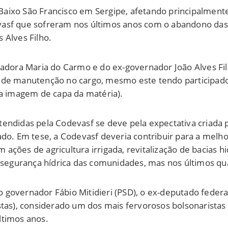
aixo São Francisco em Sergipe, afetando principalment
asf que sofreram nos últimos anos com o abandono das p
 Alves Filho.
enadora Maria do Carmo e do ex-governador João Alves F
s de manutenção no cargo, mesmo este tendo participa
 a imagem de capa da matéria).
tendidas pela Codevasf se deve pela expectativa criada
ado. Em tese, a Codevasf deveria contribuir para a melh
ções de agricultura irrigada, revitalização de bacias hi
 segurança hídrica das comunidades, mas nos últimos qua
governador Fábio Mitidieri (PSD), o ex-deputado federal
stas), considerado um dos mais fervorosos bolsonaristas
ltimos anos.