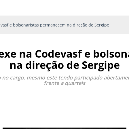
vasf e bolsonaristas permanecem na direção de Sergipe
exe na Codevasf e bolso
na direção de Sergipe
 no cargo, mesmo este tendo participado abertame
frente a quarteis