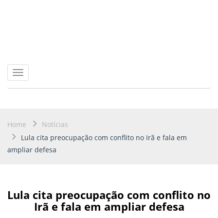
Toggle
navigation
Home
Notícias
Lula cita preocupação com conflito no Irã e fala em
ampliar defesa
Lula cita preocupação com conflito no
Irã e fala em ampliar defesa