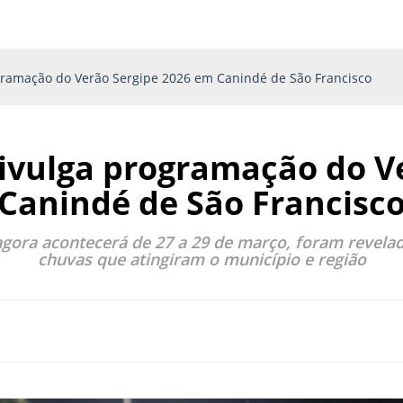
gramação do Verão Sergipe 2026 em Canindé de São Francisco
ivulga programação do V
Canindé de São Francisc
agora acontecerá de 27 a 29 de março, foram revela
chuvas que atingiram o município e região