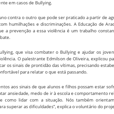
iente em casos de Bullying.
uno contra o outro que pode ser praticado a partir de ag
com humilhações e discriminações. A Educação de Arac
a prevenção a essa violência é um trabalho constante
bate.
 Bullying, que visa combater o Bullying e ajudar os jo
lência. O palestrante Edmilson de Oliveira, explicou p
car os sinais de prontidão das vítimas, precisando estab
onfortável para relatar o que está passando.
entos aos sinais de que alunos e filhos possam estar sof
tar ansiedade, medo de ir à escola e comportamento reb
be como lidar com a situação. Nós também orientamos
 superar as dificuldades”, explica o voluntário do proje