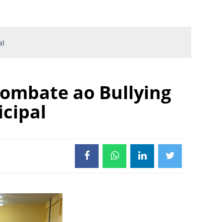
al
combate ao Bullying
cipal