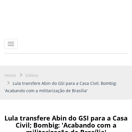
Toggle
navigation
Home
Vídeos
Lula transfere Abin do GSI para a Casa Civil; Bombig:
'Acabando com a militarização de Brasília'
Lula transfere Abin do GSI para a Casa
Civil; Bombig: 'Acabando com a