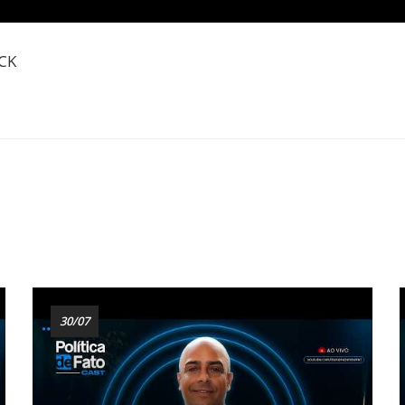
CK
30/07