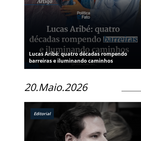
Lucas Aribé: quatro décadas rompendo
barreiras e iluminando caminhos
20.Maio.2026
Editorial